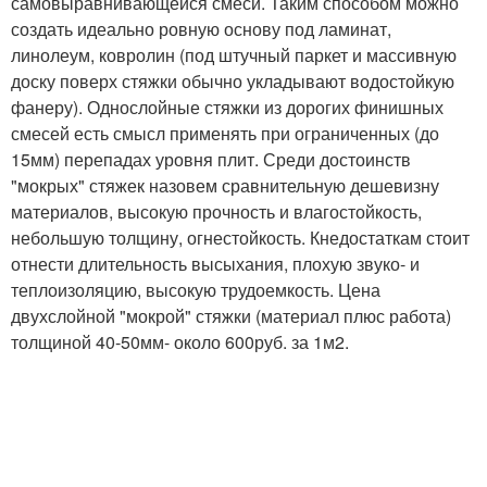
самовыравнивающейся смеси. Таким способом можно
создать идеально ровную основу под ламинат,
линолеум, ковролин (под штучный паркет и массивную
доску поверх стяжки обычно укладывают водостойкую
фанеру). Однослойные стяжки из дорогих финишных
смесей есть смысл применять при ограниченных (до
15
мм) перепадах уровня плит. Среди достоинств
"мокрых" стяжек назовем сравнительную дешевизну
материалов, высокую прочность и влагостойкость,
небольшую толщину, огнестойкость. К
недостаткам стоит
отнести длительность высыхания, плохую звуко- и
теплоизоляцию, высокую трудоемкость. Цена
двухслойной "мокрой" стяжки (материал плюс работа)
толщиной 40-50
мм
- около 600
руб. за 1
м
2
.