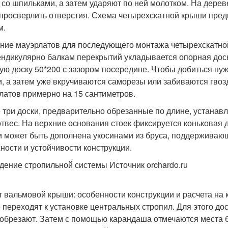
 со шпильками, а затем ударяют по ней молотком. На дерев
 просверлить отверстия. Схема четырехскатной крыши пре
м.
ние мауэрлатов для последующего монтажа четырехскатной
ндикулярно балкам перекрытий укладывается опорная доска
ую доску 50*200 с зазором посередине. Чтобы добиться ну
и, а затем уже вкручиваются саморезы или забиваются гво
латов примерно на 15 сантиметров.
 три доски, предварительно обрезанные по длине, устанавл
отвес. На верхние основания стоек фиксируется коньковая 
 может быть дополнена укосинами из бруса, поддерживаю
ности и устойчивости конструкции.
дение стропильной системы Источник orchardo.ru
т вальмовой крыши: особенности конструкции и расчета на 
 переходят к установке центральных стропил. Для этого до
 обрезают. Затем с помощью карандаша отмечаются места бу