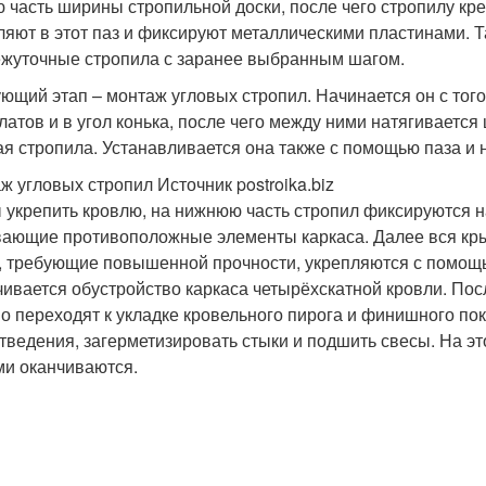
ю часть ширины стропильной доски, после чего стропилу кре
ляют в этот паз и фиксируют металлическими пластинами. 
жуточные стропила с заранее выбранным шагом.
ющий этап – монтаж угловых стропил. Начинается он с того,
латов и в угол конька, после чего между ними натягивается
ая стропила. Устанавливается она также с помощью паза и 
ж угловых стропил Источник postroika.biz
 укрепить кровлю, на нижнюю часть стропил фиксируются н
вающие противоположные элементы каркаса. Далее вся кры
, требующие повышенной прочности, укрепляются с помощ
чивается обустройство каркаса четырёхскатной кровли. Посл
о переходят к укладке кровельного пирога и финишного пок
тведения, загерметизировать стыки и подшить свесы. На эт
ми оканчиваются.