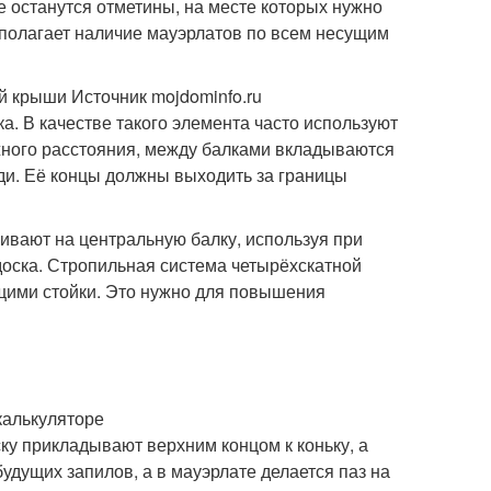
е останутся отметины, на месте которых нужно
дполагает наличие мауэрлатов по всем несущим
 крыши Источник mojdominfo.ru
. В качестве такого элемента часто используют
жного расстояния, между балками вкладываются
зди. Её концы должны выходить за границы
ивают на центральную балку, используя при
доска. Стропильная система четырёхскатной
щими стойки. Это нужно для повышения
калькуляторе
ску прикладывают верхним концом к коньку, а
дущих запилов, а в мауэрлате делается паз на