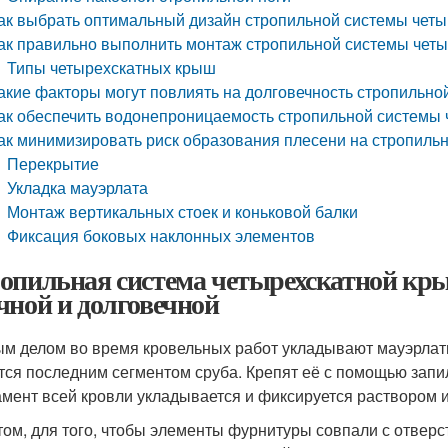
ак выбрать оптимальный дизайн стропильной системы чет
ак правильно выполнить монтаж стропильной системы чет
Типы четырехскатных крыш
акие факторы могут повлиять на долговечность стропильн
ак обеспечить водонепроницаемость стропильной системы
ак минимизировать риск образования плесени на стропиль
Перекрытие
Укладка мауэрлата
Монтаж вертикальных стоек и коньковой балки
Фиксация боковых наклонных элементов
опильная система четырехскатной кр
чной и долговечной
м делом во время кровельных работ укладывают мауэрлаты
тся последним сегментом сруба. Крепят её с помощью запи
мент всей кровли укладывается и фиксируется раствором 
том, для того, чтобы элементы фурнитуры совпали с отверс