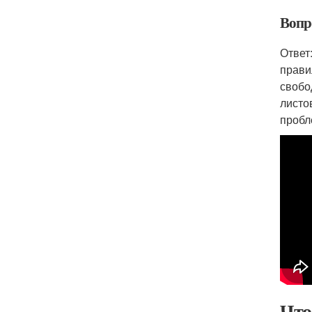
Вопр
Ответ
прави
свобо
листо
пробл
Что