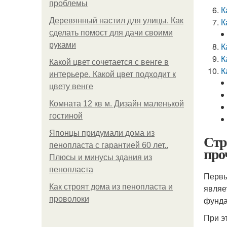
проблемы
К
Деревянный настил для улицы. Как
К
сделать помост для дачи своими
руками
К
К
Какой цвет сочетается с венге в
К
интерьере. Какой цвет подходит к
цвету венге
Комната 12 кв м. Дизайн маленькой
гостиной
Японцы придумали дома из
Стр
пенопласта с гарантией 60 лет..
про
Плюсы и минусы здания из
пенопласта
Первы
Как строят дома из пенопласта и
являе
проволоки
фунда
При э