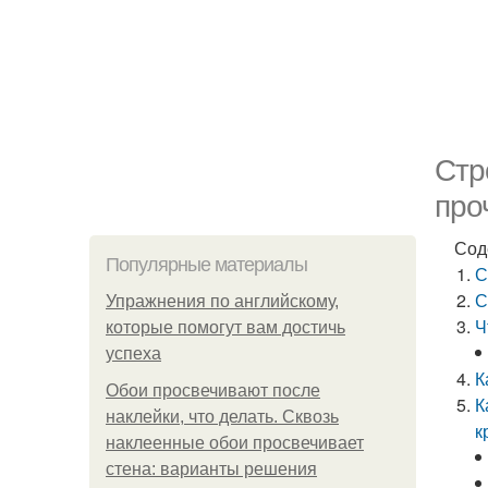
Стр
про
Сод
Популярные материалы
С
С
Упражнения по английскому,
Ч
которые помогут вам достичь
успеха
К
Обои просвечивают после
К
наклейки, что делать. Сквозь
к
наклеенные обои просвечивает
стена: варианты решения