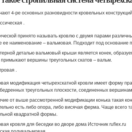
чают 4-ре основных разновидности кровельных конструкций
ссическая .
ической принято называть кровлю с двумя парами различны
е ее наименование – вальмовая. Подходит под основание п
терной деталью вальмовый крыши является конек, образуе
 примыкают вершины треугольных скатов – вальм.
ровая .
вая модификация четырехскатной кровли имеет форму прав
бедренных треугольных плоскости, соединенных вершинами
ичие от выше рассмотренной модификации конька такая кон
тельно есть либо опора, либо висячая ферма. Чаще всего 
льной квадратной формы.
вая кровля для беседки во дворе дома Источник ruflex.ru
ская полувальмовая .