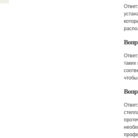
Ответ
устан
котор
распо
Вопр
Ответ
таких
соотв
чтобы
Вопр
Ответ
стелл
проте
необх
профе