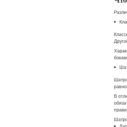
Разли
Кла
Класс
Друго
Харак
бокам
Шат
Шатро
равно
В отл
обяза
прави
Шатро
Дат