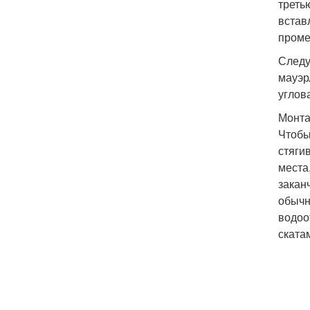
треть
встав
проме
Следу
мауэр
углов
Монта
Чтобы
стяги
места
закан
обычн
водоо
ската