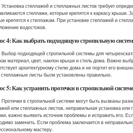
: Установка стеллажей и стеллажных листов требует опред
авливаются стеллажи, которые крепятся к каркасу крыши. 
ые крепятся к стеллажам. При установке стеллажей и стел
ложение водостоков.
ос 4: Как выбрать подходящую стропильную систе
: Выбор подходящей стропильной системы для четырехскатн
 как материал, цвет, наклон крыши и стиль дома. Важно выб
етствует архитектурному стилю дома и не портит его внешн
 стеллажные листы были установлены правильно.
ос 5: Как устранить протечки в стропильной систе
: Протечки в стропильной системе могут быть вызваны раз
ажей или стеллажных листов, неправильная установка или 
чки, важно выявить источник проблемы и исправить его. Е
одимо заменить. Если проблема заключается в неправильно
ссиональному мастеру.