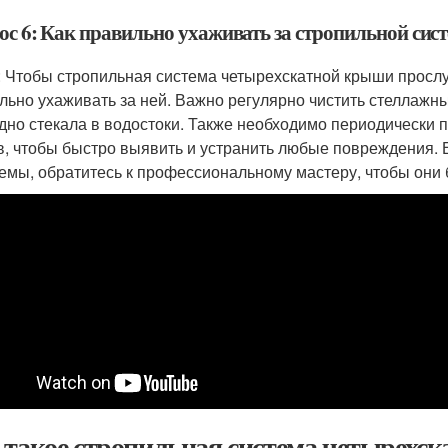
ос 6: Как правильно ухаживать за стропильной си
: Чтобы стропильная система четырехскатной крыши просл
льно ухаживать за ней. Важно регулярно чистить стеллажны
дно стекала в водостоки. Также необходимо периодически 
в, чтобы быстро выявить и устранить любые повреждения. Е
емы, обратитесь к профессиональному мастеру, чтобы они 
 такое стропильная система четырехс