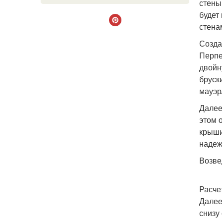
стены
будет
стена
Созда
Перпе
двойн
бруск
мауэр
Далее
этом 
крыши
надеж
Возве
Расче
Далее
снизу