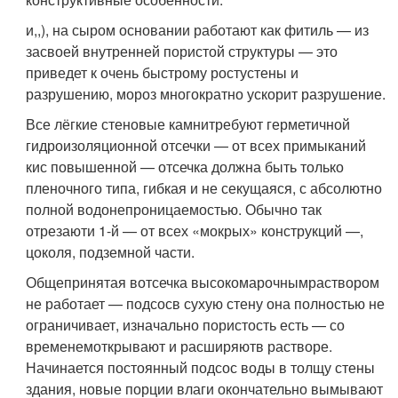
и,,), на сыром основании работают как фитиль — из
засвоей внутренней пористой структуры — это
приведет к очень быстрому ростустены и
разрушению, мороз многократно ускорит разрушение.
Все лёгкие стеновые камнитребуют герметичной
гидроизоляционной отсечки — от всех примыканий
кис повышенной — отсечка должна быть только
пленочного типа, гибкая и не секущаяся, с абсолютно
полной водонепроницаемостью. Обычно так
отрезаюти 1-й — от всех «мокрых» конструкций —,
цоколя, подземной части.
Общепринятая вотсечка высокомарочнымраствором
не работает — подсосв сухую стену она полностью не
ограничивает, изначально пористость есть — со
временемоткрывают и расширяютв растворе.
Начинается постоянный подсос воды в толщу стены
здания, новые порции влаги окончательно вымывают