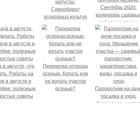
капусты.
Сентябрь 2020:
Севооборот
календарь садовы
огородных культур
работа на даче и
огороде
 в августе, что
Перекопка огорода
ать. Работы на
осенью. Копать или
че в августе и
не копать участок
ябре: полезные
осенью?
Папоротник на дач
ростые советы
посадка и уход.
Украшение участк
— садовый
папоротник:
характеристика,
виды, посадка и