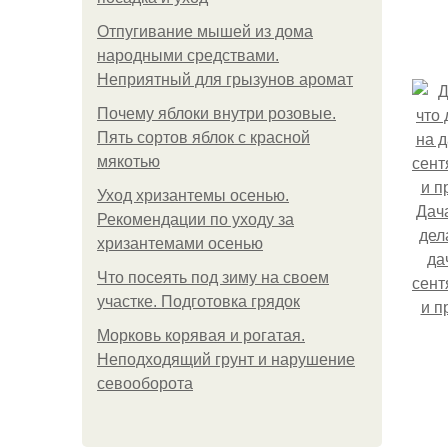
Отпугивание мышей из дома
народными средствами.
Неприятный для грызунов аромат
Почему яблоки внутри розовые.
Пять сортов яблок с красной
мякотью
Уход хризантемы осенью.
Дача
Рекомендации по уходу за
дел
хризантемами осенью
да
Что посеять под зиму на своем
сент
участке. Подготовка грядок
и п
Морковь корявая и рогатая.
Неподходящий грунт и нарушение
севооборота