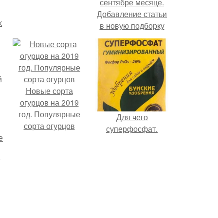
сентябре месяце.
Добавление статьи
х
в новую подборку
Новые сорта
огурцов на 2019
год. Популярные
Для чего
сорта огурцов
суперфосфат.
е
а