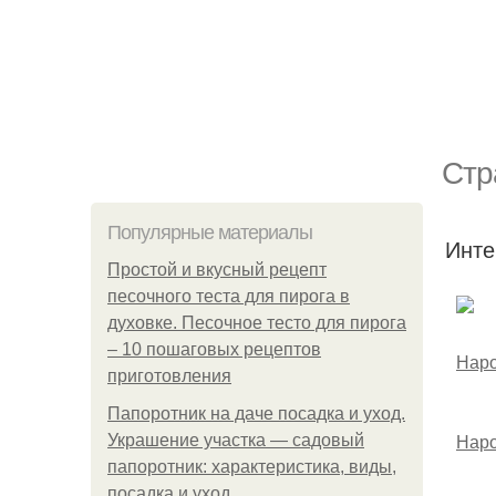
Стр
Популярные материалы
Инте
Простой и вкусный рецепт
песочного теста для пирога в
духовке. Песочное тесто для пирога
– 10 пошаговых рецептов
приготовления
Папоротник на даче посадка и уход.
Наро
Украшение участка — садовый
папоротник: характеристика, виды,
посадка и уход