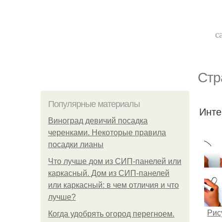
с
Стр
Популярные материалы
Инте
Виноград девичий посадка
черенками. Некоторые правила
посадки лианы
Что лучше дом из СИП-панелей или
каркасный. Дом из СИП-панелей
или каркасный: в чем отличия и что
лучше?
Рис
Когда удобрять огород перегноем.