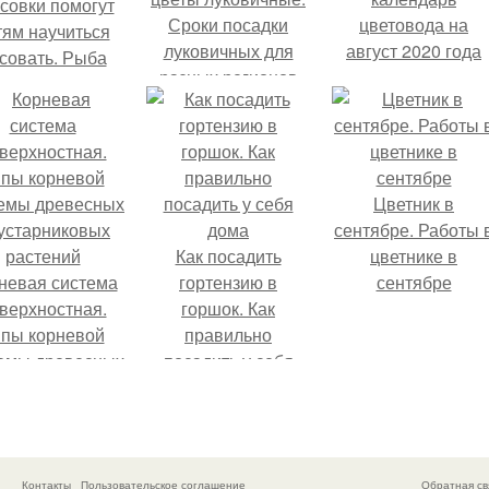
совки помогут
Сроки посадки
цветовода на
тям научиться
луковичных для
август 2020 года
совать. Рыба
разных регионов
унок для детей
поэтапно
карандашом
Цветник в
сентябре. Работы 
Как посадить
цветнике в
невая система
гортензию в
сентябре
верхностная.
горшок. Как
пы корневой
правильно
емы древесных
посадить у себя
кустарниковых
дома
растений
Контакты
Пользовательское соглашение
Обратная св