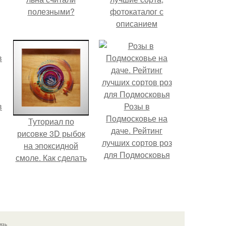
полезными?
фотокаталог с
описанием
в
Розы в
Подмосковье на
Туториал по
даче. Рейтинг
рисовке 3D рыбок
лучших сортов роз
на эпоксидной
для Подмосковья
смоле. Как сделать
3D-картину из
эпоксидной смолы
и акриловой краски
язь