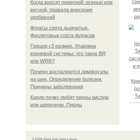
сри
Когда вносят перегной: осенью или
де
весной, правила внесения
ри
удобрений
рис
Флоксы сорта дымчатые.
Фиолетовые сорта флоксов
Горшок с3 размер. Упаковка
корневой системы: что такое BR
или WRB?
Почему воспаляются лимфоузлы
на шее. Определение болезни.
Кор
Причины заболевания
по
Ти
Какую почву любят пионы кислую
сист
или щелочную. Пионы
и 
© 2026 Идеи для сада и дачи