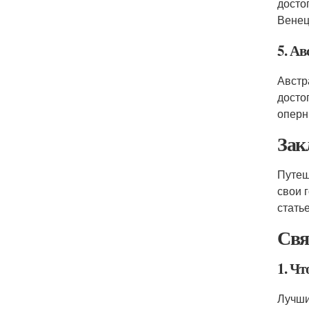
досто
Венец
5. А
Австр
досто
оперн
Зак
Путеш
свои 
стать
Свя
1. Ч
Лучши