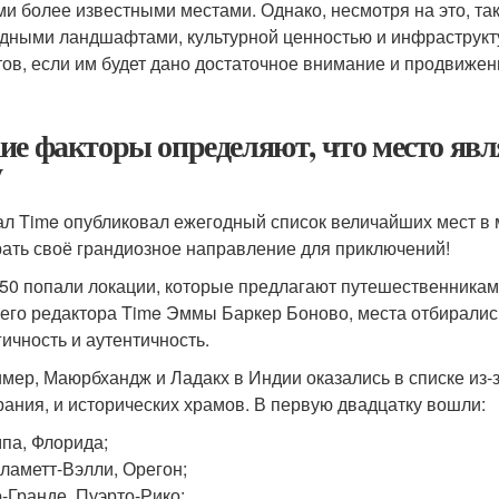
ми более известными местами. Однако, несмотря на это, та
дными ландшафтами, культурной ценностью и инфраструкту
тов, если им будет дано достаточное внимание и продвижен
ие факторы определяют, что место явл
у
л Time опубликовал ежегодный список величайших мест в м
ать своё грандиозное направление для приключений!
-50 попали локации, которые предлагают путешественника
его редактора Time Эммы Баркер Боново, места отбирались
гичность и аутентичность.
мер, Маюрбхандж и Ладакх в Индии оказались в списке из-з
ания, и исторических храмов. В первую двадцатку вошли:
па, Флорида;
ламетт-Вэлли, Орегон;
-Гранде, Пуэрто-Рико;