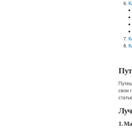
К
К
К
Пут
Путеш
свои 
стать
Луч
1. М