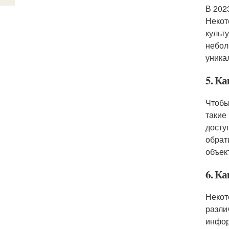
В 202
Некот
культ
небол
уника
5. Ка
Чтобы
такие
досту
обрат
объек
6. Ка
Некот
разли
инфор