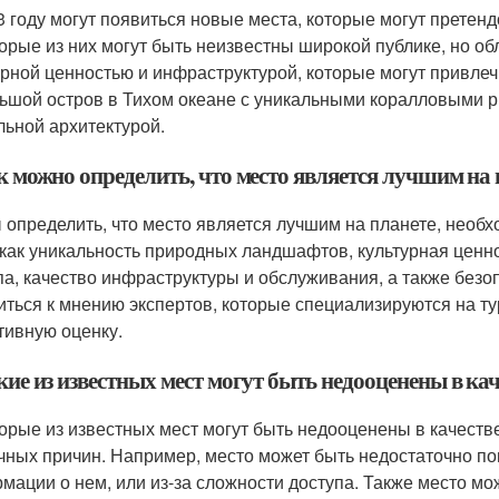
3 году могут появиться новые места, которые могут претен
орые из них могут быть неизвестны широкой публике, но 
урной ценностью и инфраструктурой, которые могут привлеч
ьшой остров в Тихом океане с уникальными коралловыми р
льной архитектурой.
к можно определить, что место является лучшим на 
 определить, что место является лучшим на планете, необ
 как уникальность природных ландшафтов, культурная ценно
па, качество инфраструктуры и обслуживания, а также безо
иться к мнению экспертов, которые специализируются на ту
тивную оценку.
кие из известных мест могут быть недооценены в ка
орые из известных мест могут быть недооценены в качестве
чных причин. Например, место может быть недостаточно поп
мации о нем, или из-за сложности доступа. Также место мо