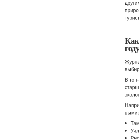
други
приро
турис
Как
год
Журна
выбир
В топ
старш
эколо
Напри
вымир
Там
Уил
Рио