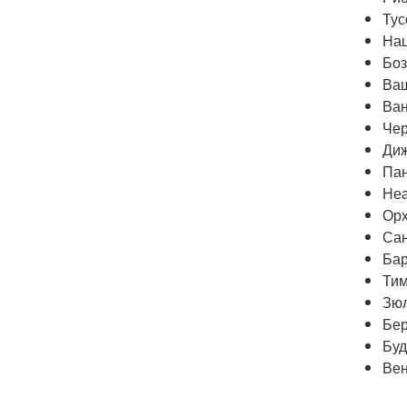
Тус
Нац
Боз
Ваш
Ван
Чер
Диж
Пан
Неа
Орх
Сан
Бар
Тим
Зюл
Бер
Буд
Вен