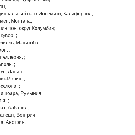
он, ;
иональный парк Йосемити, Калифорния;
мен, Монтана;
ингтон, округ Колумбия;
кувер, ;
чилль, Манитоба;
он, ;
теллерия, ;
поль, ;
ус, Дания;
кт-Мориц, ;
селона, ;
ишоара, Румыния;
ьт, ;
ат, Албания;
апешт, Венгрия;
а, Австрия.