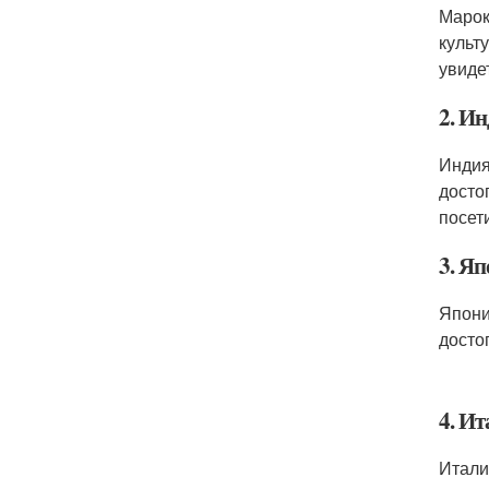
Марок
культ
увиде
2. И
Индия
досто
посети
3. Я
Япони
досто
4. И
Итали