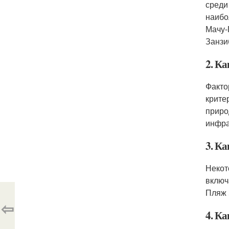
среди
наибо
Мачу-
Занзи
2. К
Факто
крите
приро
инфра
3. Ка
Некот
включ
Пляж 
⇦
4. Ка