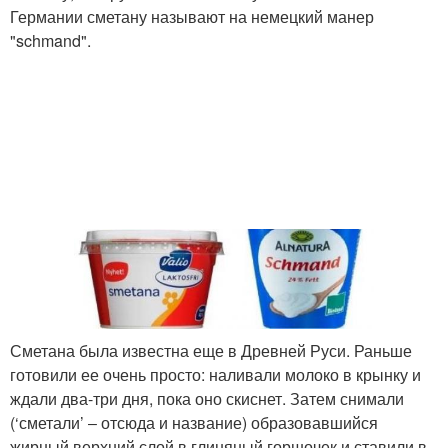
Германии сметану называют на немецкий манер
"schmand".
Сметана была известна еще в Древней Руси. Раньше
готовили ее очень просто: наливали молоко в крынку и
ждали два-три дня, пока оно скиснет. Затем снимали
(‘сметали’ ‒ отсюда и название) образовавшийся
жирный верхний слой в глиняный горшочек и ставили в