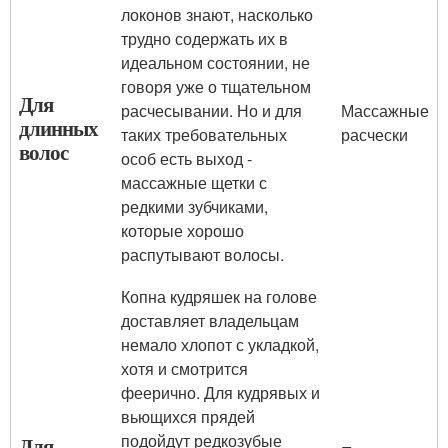
локонов знают, насколько
трудно содержать их в
идеальном состоянии, не
говоря уже о тщательном
Для
расчесывании. Но и для
Массажные
длинных
таких требовательных
расчески
волос
особ есть выход -
массажные щетки с
редкими зубчиками,
которые хорошо
распутывают волосы.
Копна кудряшек на голове
доставляет владельцам
немало хлопот с укладкой,
хотя и смотрится
феерично. Для кудрявых и
вьющихся прядей
подойдут редкозубые
Для