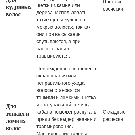
Простые
щетки из камня или
кудрявых
расчески
дерева. Использовать
волос
такие щетки лучше на
мокрых волосах, так как
они при высыхании
спутываются, а при
расчесывании
травмируются.
Поврежденные в процессе
окрашивания или
неправильного ухода
волосы становятся
тонкими и ломкими. Щетка
из натуральной щетины
Для
кабана поможет распутать
Складные
тонких и
пряди без выдергивания и
расчески
ломких
травмирования.
волос
Массирование головы