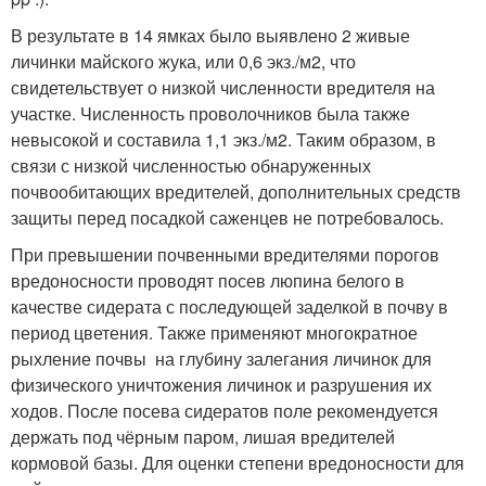
В результате в 14 ямках было выявлено 2 живые
личинки майского жука, или 0,6 экз./м
2
, что
свидетельствует о низкой численности вредителя на
участке. Численность проволочников была также
невысокой и составила 1,1 экз./м
2
. Таким образом, в
связи с низкой численностью обнаруженных
почвообитающих вредителей, дополнительных средств
защиты перед посадкой саженцев не потребовалось.
При превышении почвенными вредителями порогов
вредоносности проводят посев люпина белого в
качестве сидерата с последующей заделкой в почву в
период цветения. Также применяют многократное
рыхление почвы на глубину залегания личинок для
физического уничтожения личинок и разрушения их
ходов. После посева сидератов поле рекомендуется
держать под чёрным паром, лишая вредителей
кормовой базы. Для оценки степени вредоносности для