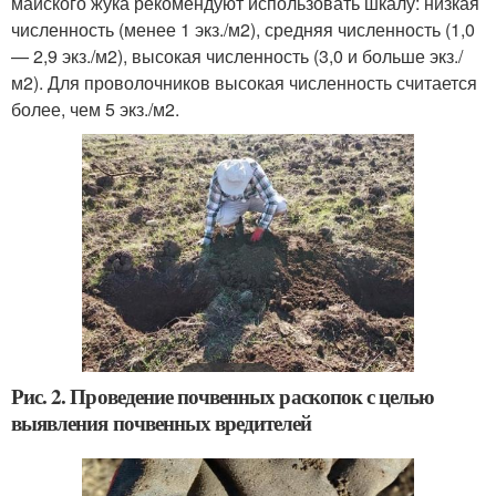
майского жука рекомендуют использовать шкалу: низкая
численность (менее 1 экз./м
2
), средняя численность (1,0
— 2,9 экз./м
2
), высокая численность (3,0 и больше экз./
м
2
). Для проволочников высокая численность считается
более, чем 5 экз./м
2
.
Рис. 2. Проведение почвенных раскопок с целью
выявления почвенных вредителей