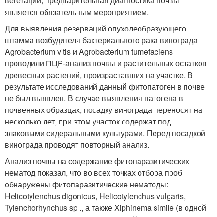
вегетации, предварительная диагностика почвы
является обязательным мероприятием.
Для выявления резерваций опухолеобразующего
штамма возбудителя бактериального рака винограда
Agrobacterium vitis и Agrobacterium tumefaciens
проводили ПЦР-анализ почвы и растительных остатков
древесных растений, произраставших на участке. В
результате исследований данный фитопатоген в почве
не был выявлен. В случае выявления патогена в
почвенных образцах, посадку винограда переносят на
несколько лет, при этом участок содержат под
злаковыми сидеральными культурами. Перед посадкой
винограда проводят повторный анализ.
Анализ почвы на содержание фитопаразитических
нематод показал, что во всех точках отбора проб
обнаружены фитопаразитические нематоды:
Helicotylenchus digonicus, Helicotylenchus vulgaris,
Tylenchorhynchus sp ., а также Xiphinema simile (в одной