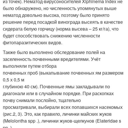
из точек). Нематод-вирусоносителей Xiphinema index не
было обнаружено, но численность упомянутых выше
нематод довольно высока, поэтому было принято
решение перед посадкой винограда высеять в качестве
сидерата белую горчицу (норма высева – 25 кг/га), что
будет способствовать снижению численности
фитопаразитических видов.
Также было выполнено обследование полей на
заселенность почвенными вредителями. Учёт
выполняли путем отбора
почвенных проб (выкапывание почвенных ям размером
0,5 х 0,5 м
глубиною 40 см). Почвенные ямы закладывали по
диагонали или в случайном порядке. При раскопках
почву снимали послойно, тщательно
просматривали, выбирали всех попавшихся насекомых
(рис.2, 3). Это, как правило, личинки майских жуков
(Melolontha spp .), личинки жуков-щелкунов (Elateridae s
pp .).