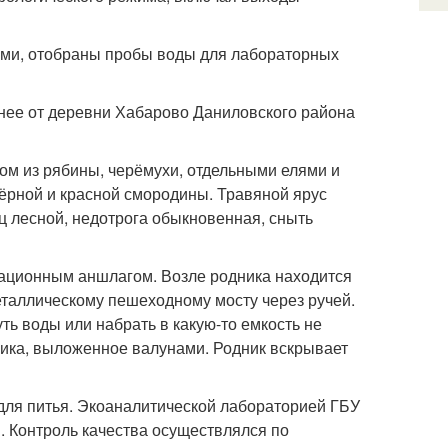
ами, отобраны пробы воды для лабораторных
рнее от деревни Хабарово Даниловского района
ом из рябины, черёмухи, отдельными елями и
ёрной и красной смородины. Травяной ярус
ц лесной, недотрога обыкновенная, сныть
ационным аншлагом. Возле родника находится
еталлическому пешеходному мосту через ручей.
ь воды или набрать в какую-то емкость не
ника, выложенное валунами. Родник вскрывает
 для питья. Экоаналитической лабораторией ГБУ
 Контроль качества осуществлялся по