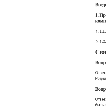
Введ
1. П
комп
1.1
1.2
Свя
Вопро
Ответ
Родни
Вопр
Ответ
быть 