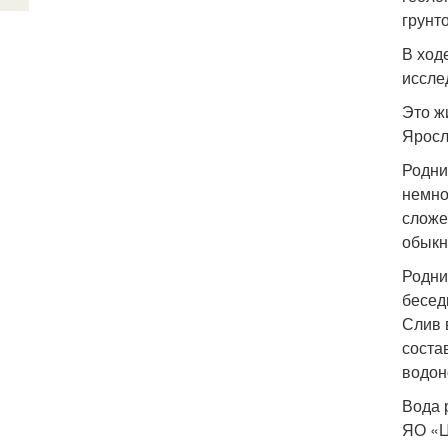
грунт
В ход
иссле
Это ж
Яросл
Родни
немно
сложе
обыкн
Родни
бесед
Слив 
соста
водон
Вода 
ЯО «Ц