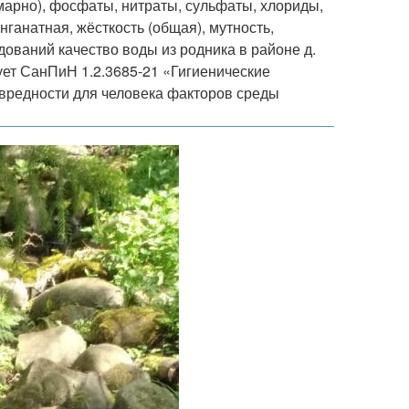
арно), фосфаты, нитраты, сульфаты, хлориды,
нганатная, жёсткость (общая), мутность,
ований качество воды из родника в районе д.
ет СанПиН 1.2.3685-21 «Гигиенические
звредности для человека факторов среды