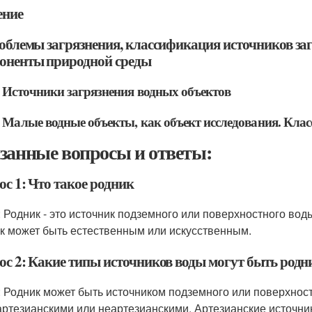
ение
роблемы загрязнения, классификация источников заг
оненты природной среды
. Источники загрязнения водных объектов
. Малые водные объекты, как объект исследования. Кла
занные вопросы и ответы:
с 1: Что такое родник
: Родник - это источник подземного или поверхностного вод
к может быть естественным или искусственным.
ос 2: Какие типы источников воды могут быть род
: Родник может быть источником подземного или поверхнос
артезианскими или неартезианскими. Артезианские источни