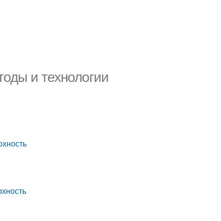
тоды и технологии
рхность
рхность