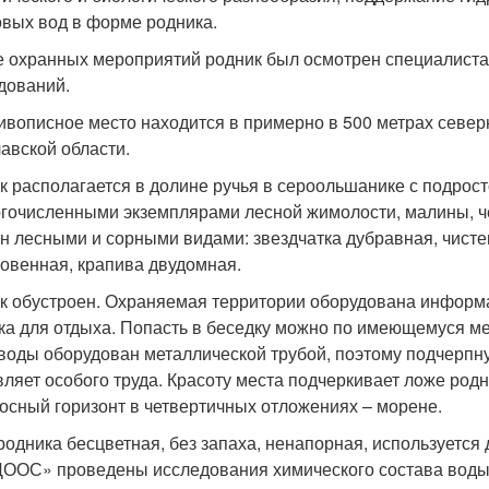
овых вод в форме родника.
е охранных мероприятий родник был осмотрен специалист
дований.
ивописное место находится в примерно в 500 метрах севе
авской области.
к располагается в долине ручья в сероольшанике с подрост
гочисленными экземплярами лесной жимолости, малины, ч
н лесными и сорными видами: звездчатка дубравная, чисте
овенная, крапива двудомная.
к обустроен. Охраняемая территории оборудована информ
ка для отдыха. Попасть в беседку можно по имеющемуся м
воды оборудован металлической трубой, поэтому подчерпнут
вляет особого труда. Красоту места подчеркивает ложе род
осный горизонт в четвертичных отложениях – морене.
родника бесцветная, без запаха, ненапорная, используется
ООС» проведены исследования химического состава воды.