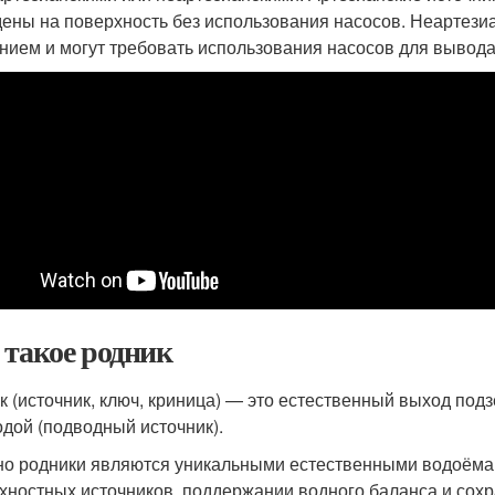
ены на поверхность без использования насосов. Неартези
нием и могут требовать использования насосов для вывода
 такое родник
к (источник, ключ, криница) — это естественный выход под
одой (подводный источник).
о родники являются уникальными естественными водоёмам
хностных источников, поддержании водного баланса и сох