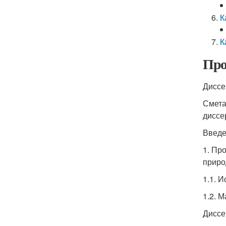
К
К
Про
Диссе
Смета
диссер
Введ
1. Пр
приро
1.1. 
1.2. 
Диссе