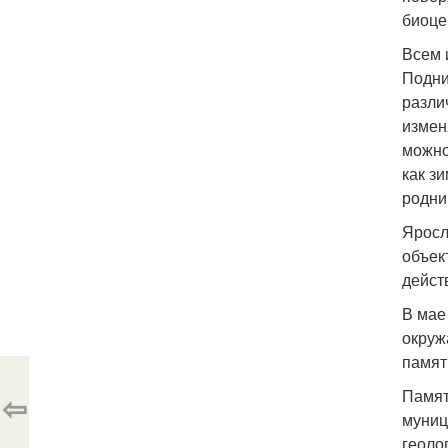
биоце
Всем 
Подни
разли
измен
можно
как з
родни
Яросл
объек
дейст
В мае
окруж
памят
Памят
⇦
муниц
геоло