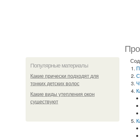
Про
Сод
Популярные материалы
П
С
Какие прически подходят для
Ч
тонких детских волос
К
Какие виды утепления окон
существуют
К