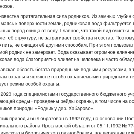
нозов.
известна притягательная сила родников. Из земных глубин 
маясь к поверхности земли, родниковая вода фильтруется 
чных пород очищают воду. Главное, что такой вид очистки н
яет её структуру, не затрагивает свойства и состав. Поэтом
 пить, не очищая её другими способам. При этом пользоват
имой родник не замерзает. Вода оказывает огромное влияние
ковая вода благоприятно влияет на человека и часто обла
авская область богата природными водными ресурсами, в т
там охраны и являются особо охраняемыми природными те
вует режим особой охраны.
 2023 года специалистами государственного бюджетного у
ающей среды» проведены рейды охраны, в том числе на ос
ников природы «Родник у дер. Хабарово».
ник природы был образован в 1992 году, на основании По
ипального района Ярославской области от 05.11.1992 № 77
гического и биологического разнообразия, поддержание ги