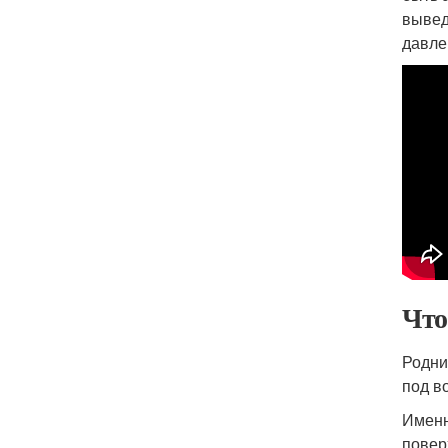
вывед
давле
Что
Родни
под в
Именн
повер