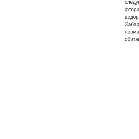
следу
фтори
водор
Хабар
норма
обита