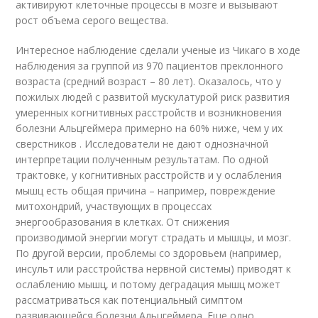
активируют клеточные процессы в мозге и вызывают
рост объема серого вещества.
Интересное наблюдение сделали ученые из Чикаго в ходе
наблюдения за группой из 970 пациентов преклонного
возраста (средний возраст – 80 лет). Оказалось, что у
пожилых людей с развитой мускулатурой риск развития
умеренных когнитивных расстройств и возникновения
болезни Альцгеймера примерно на 60% ниже, чем у их
сверстников . Исследователи не дают однозначной
интерпретации полученным результатам. По одной
трактовке, у когнитивных расстройств и у ослабления
мышц есть общая причина – например, повреждение
митохондрий, участвующих в процессах
энергообразования в клетках. От снижения
производимой энергии могут страдать и мышцы, и мозг.
По другой версии, проблемы со здоровьем (например,
инсульт или расстройства нервной системы) приводят к
ослаблению мышц, и потому деградация мышц может
рассматриваться как потенциальный симптом
развивающейся болезни Альцгеймера. Еще одно