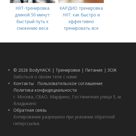
HIIT-тренировка
КАРДИО тренировка
длиной 50 минут:
HIIT: как быстро и
быстрый путь к
эффективно
снижению веса
тренировать все
тело
© 2026 BodyHACK | Тренировки | Питание | ЗОЖ
Заботься о своем теле с нами
Контакты
Пользовательское соглашение
Политика конфидециальности
г. Москва, СВАО, Марфино, Гостиничная улица 5, м.
Владыкино
Обратная связь
Копирование разрешено при указании обратной
гиперссылки.