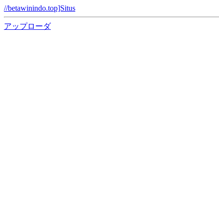
//betawinindo.top]Situs
アップローダ